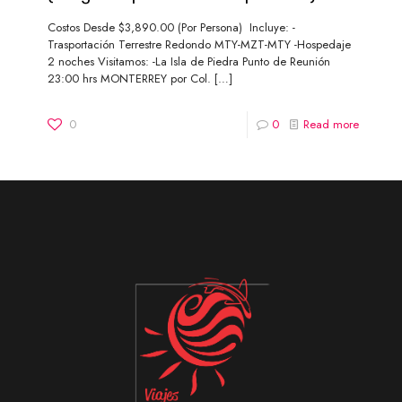
Costos Desde $3,890.00 (Por Persona) Incluye: -
Trasportación Terrestre Redondo MTY-MZT-MTY -Hospedaje
2 noches Visitamos: -La Isla de Piedra Punto de Reunión
23:00 hrs MONTERREY por Col.
[…]
0
0
Read more